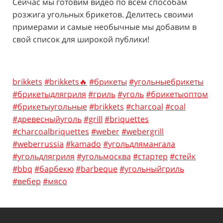
Сейчас мы готовим видео по всем способам
розжига угольных брикетов. Делитесь своими
примерами и самые необычные мы добавим в
свой список для широкой публики!
brikkets
#brikkets🔥
#брикеты
#угольныебрикеты
#брикетыдлягриля
#гриль
#уголь
#брикетыоптом
#брикетыугольные
#brikkets
#charcoal
#coal
#древесныйуголь
#grill
#briquettes
#charcoalbriquettes
#weber
#webergrill
#weberrussia
#kamado
#угольдлямангала
#угольдлягриля
#угольмосква
#стартер
#стейк
#bbq
#барбекю
#barbeque
#угольныйгриль
#вебер
#мясо