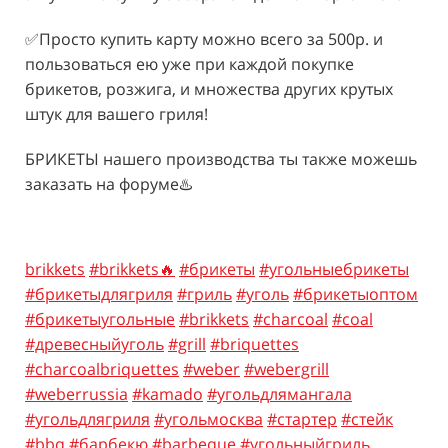
✅Просто купить карту можно всего за 500р. и
пользоваться ею уже при каждой покупке
брикетов, розжига, и множества других крутых
штук для вашего гриля!
БРИКЕТЫ нашего производства ты также можешь
заказать на форуме♨️
brikkets
#brikkets🔥
#брикеты
#угольныебрикеты
#брикетыдлягриля
#гриль
#уголь
#брикетыоптом
#брикетыугольные
#brikkets
#charcoal
#coal
#древесныйуголь
#grill
#briquettes
#charcoalbriquettes
#weber
#webergrill
#weberrussia
#kamado
#угольдлямангала
#угольдлягриля
#угольмосква
#стартер
#стейк
#bbq
#барбекю
#barbeque
#угольныйгриль