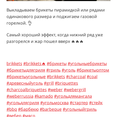
Выкладываем брикеты пирамидкой или рядами
одинакового размера и поджигаем газовой
горелкой. 👌
Самый хороший эффект, когда нижний ряд уже
разгорелся и жар пошел вверх 🔥🔥🔥
brikkets
#brikkets🔥
#брикеты
#угольныебрикеты
#брикетыдлягриля
#гриль
#уголь
#брикетыоптом
#брикетыугольные
#brikkets
#charcoal
#coal
#древесныйуголь
#grill
#briquettes
#charcoalbriquettes
#weber
#webergrill
#weberrussia
#kamado
#угольдлямангала
#угольдлягриля
#угольмосква
#стартер
#стейк
#bbq
#барбекю
#barbeque
#угольныйгриль
#вебер
#мясо