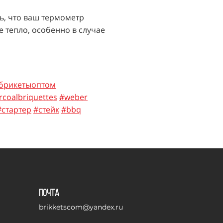
ь, что ваш термометр
 тепло, особенно в случае
брикетыоптом
rcoalbriquettes
#weber
#стартер
#стейк
#bbq
Почта
brikketscom@yandex.ru