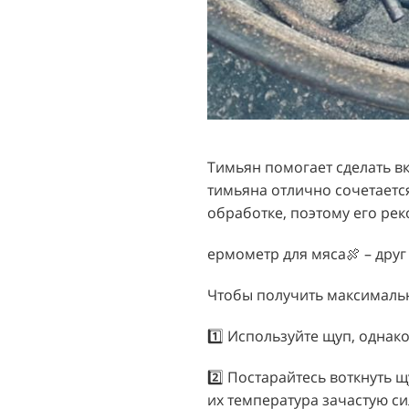
Тимьян помогает сделать вк
тимьяна отлично сочетаетс
обработке, поэтому его ре
ермометр для мяса🍖 – друг
Чтобы получить максимальн
1️⃣ Используйте щуп, однак
2️⃣ Постарайтесь воткнуть щ
их температура зачастую си