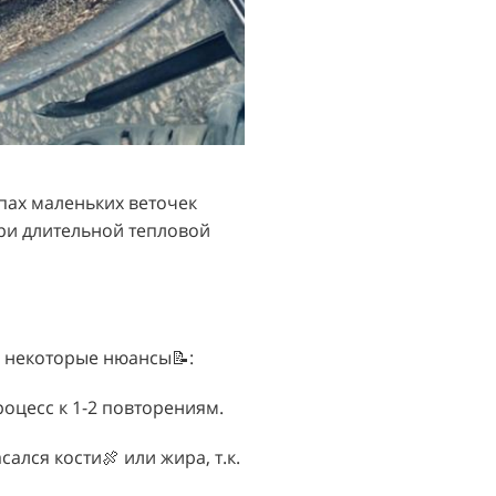
апах маленьких веточек
ри длительной тепловой
 некоторые нюансы📝:
роцесс к 1-2 повторениям.
ался кости🍖 или жира, т.к.