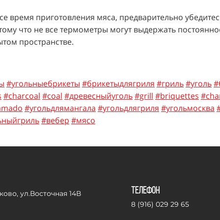
все время приготовления мяса, предварительно убедитес
тому что не все термометры могут выдержать постоянное
ытом пространстве.
ы
#угольныебрикеты
#брикетыдлягриля
#гриль
#уголь
#
s
#charcoal
#coal
#древесныйуголь
#grill
#briquettes
#cha
amado
#угольдлямангала
#угольдлягриля
#угольмосква
ьныйгриль
#вебер
#мясо
Телефон
ково, ул.Восточная 14В
8 (916) 029 29 65