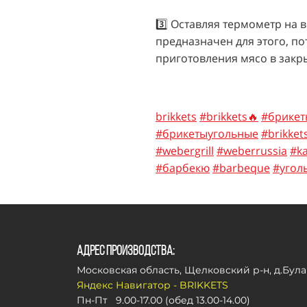
3️⃣ Оставляя термометр на 
предназначен для этого, по
приготовления мясо в закр
brikkets
#brikkets🔥
#брикет
#брикетыугольные
#brikket
#webergrill
#weberrussia
#k
#барбекю
#barbeque
#угол
Адрес производства:
Московская область, Щелковский р-н, д.Була
Яндекс Навигатор - BRIKKETS
Пн-Пт 9.00-17.00 (обед 13.00-14.00)